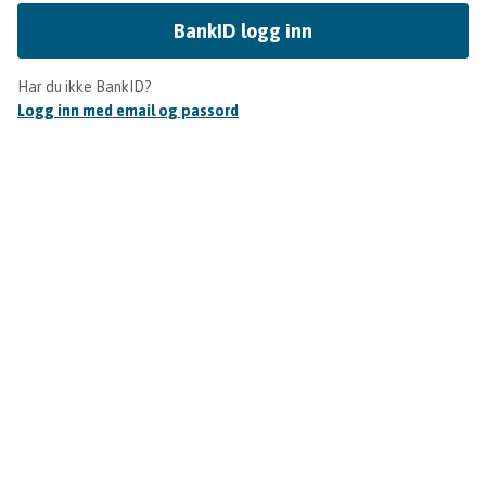
BankID logg inn
Har du ikke BankID?
Logg inn med email og passord